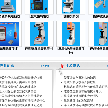
自动影像测量仪]
[超声波探伤仪]
[测量投影仪]
[超声波硬度
无线里氏硬度计]
[智能数显维氏硬度计]
[三压头数显布氏硬度
[数显全洛氏硬
计]
·
2025年恒信杰最新款和最畅销仪器
硬度计金刚石测头的知识
·
硬度计的具体分类与应用选择
老式投影仪改装外挂数显
·
法德隆投影仪广东总代理成立
机械式布氏硬度计与传感器式的硬
·
王大珩院士谈仪器仪表的价值
维修盐雾腐蚀试验箱技术知识
·
中国机械设备营销收入位居世界第一
里氏硬度计可配多少种测头
·
环保仪器仪表的主要市场需求是什么
里氏硬度计的测试原理
·
模具行业结构的现状及合理化趋势
维氏硬度计与显微硬度计系统误差