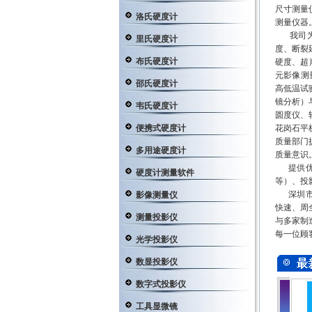
尺寸测量
洛氏硬度计
测量仪器
我司为客
里氏硬度计
度、断裂
布氏硬度计
硬度、超
元影像测
邵氏硬度计
高低温试
镜分析）
韦氏硬度计
圆度仪、
便携式硬度计
花岗石平
质量部门
多用途硬度计
质量意识
提供优质
硬度计测量软件
等）、投
深圳市
影像测量仪
快速、周
测量投影仪
与多家制
每一位顾
光学投影仪
数显投影仪
数字式投影仪
工具显微镜