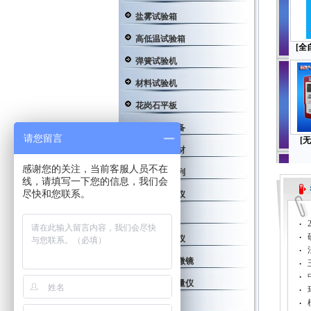
盐雾试验箱
高低温试验箱
[全
弹簧试验机
材料试验机
花岗石平板
金相制样设备
请您留言
[
金相制样耗材
感谢您的关注，当前客服人员不在
扭力工具系列
线，请填写一下您的信息，我们会
尽快和您联系。
粗糙度测量仪
工量具系列
·
·
超声波探伤仪
·
金相体视显微镜
·
·
孔板自动测量仪
·
·
硬度计配件