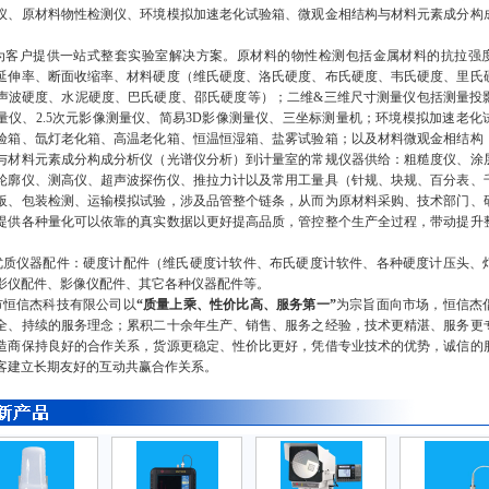
仪、原材料物性检测仪、环境模拟加速老化试验箱、微观金相结构与材料元素成分构
。
户提供一站式整套实验室解决方案。原材料的物性检测包括金属材料的抗拉强
延伸率、断面收缩率、材料硬度（维氏硬度、洛氏硬度、布氏硬度、韦氏硬度、里氏
声波硬度、水泥硬度、巴氏硬度、邵氏硬度等）；二维&三维尺寸测量仪包括测量投
量仪、2.5次元影像测量仪、简易3D影像测量仪、三坐标测量机；环境模拟加速老化
验箱、氙灯老化箱、高温老化箱、恒温恒湿箱、盐雾试验箱；以及材料微观金相结构
与材料元素成分构成分析仪（光谱仪分析）到计量室的常规仪器供给：粗糙度仪、涂
轮廓仪、测高仪、超声波探伤仪、推拉力计以及常用工量具（针规、块规、百分表、
板、包装检测、运输模拟试验，涉及品管整个链条，从而为原材料采购、技术部门、
提供各种量化可以依靠的真实数据以更好提高品质，管控整个生产全过程，带动提升
。
仪器配件：硬度计配件（维氏硬度计软件、布氏硬度计软件、各种硬度计压头、
影仪配件、影像仪配件、其它各种仪器配件等。
恒信杰科技有限公司以
“质量上乘、性价比高、服务第一”
为宗旨面向市场，恒信杰
全、持续的服务理念；累积二十余年生产、销售、服务之经验，技术更精湛、服务更
造商保持良好的合作关系，货源更稳定、性价比更好，凭借专业技术的优势，诚信的
客建立长期友好的互动共赢合作关系。