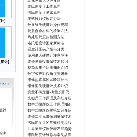
·
影像测量仪软件介绍
·
维氏硬度计工作原理
·
洛氏硬度计测试原理
·
老式投影仪改装办法
计]
·
数显维氏硬度计操作规程
·
硬质合金材料的检测方法
·
热处理硬度的检测方法
·
洛氏硬度计国家新标准
·
硬度计压头介绍与分类
·
使用洛氏硬度计注意事项
·
维修测量投影仪技术知识
度计]
·
视频采集卡应用知识介绍
·
数字式投影仪角度编码器
·
维修盐雾腐蚀试验箱技术
·
维修里氏硬度计技术知识
·
测量不确定度-测量投影仪
·
光栅尺工作原理及详细介绍
·
数字式投影仪工作原理知识
度计
·
数字式投影仪物镜知识介绍
·
维修二次元影像测量仪技术
·
洛氏硬度计的常规检测流程
·
世界测量仪器仪表发展趋势
检测
·
维氏硬度计维修与常见故障